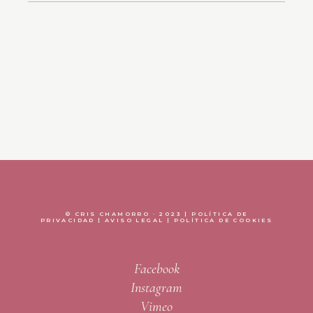
© CRIS CHAMORRO · 2023 |
POLÍTICA DE
PRIVACIDAD
|
AVISO LEGAL
|
POLÍTICA DE COOKIES
Facebook
Instagram
Vimeo